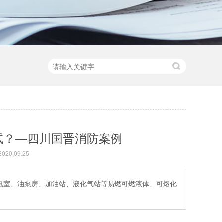
试？—四川国晋消防案例
20.09.25
电室、油泵房、加油站、液化气站等易燃可燃液体、可熔化