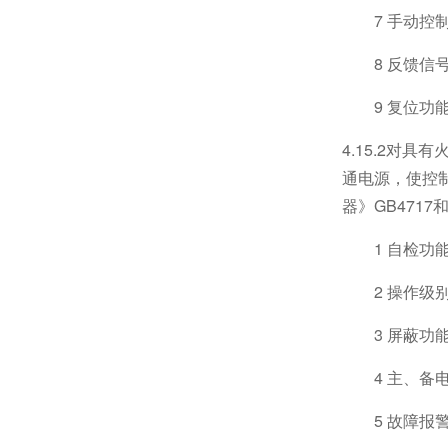
7 手动控
8 反馈信
9 复位功
4.15.2
通电源，使控
器》GB4717
1 自检功能
2 操作级别
3 屏蔽功能
4 主、备
5 故障报