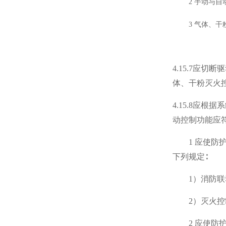
2 手动与
3 气体、
4.15.7应
体、干粉灭火
4.15.8应
动控制功能应
1 应使
下列规定∶
1）消防
2）灭火
2 应使