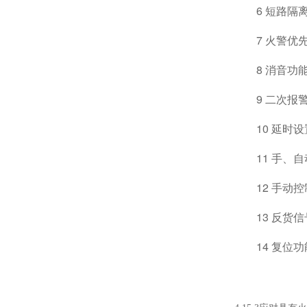
6 短路隔
7 火警优
8 消音功能
9 二次报
10 延时设
11 手、
12 手动控
13 反货
14 复位