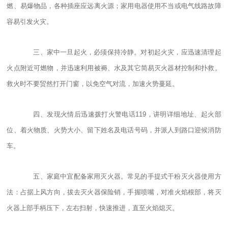
燃、易爆物品，各种插座应远离火源；家用电器使用不当或电气线路故障
容易引发火灾。
三、家中一旦起火，必须保持冷静。对初起火灾，应迅速清理起
火点附近可燃物，并迅速利用被褥、水及其它简易灭火器材控制和扑救。
救火时不要贸然打开门窗，以免空气对流，加速火势蔓延。
四、发现火情后迅速拨打火警电话119，讲明详细地址、起火部
位、着火物质、火势大小、留下姓名及电话号码，并派人到路口迎候消防
车。
五、家庭中宜配备家用灭火器。常见的手提式干粉灭火器使用方
法：占据上风方向，拔去灭火器保险销，手握喷嘴，对准火焰根部，将灭
火器上部手柄压下，左右扫射，快速推进，直至火焰熄灭。