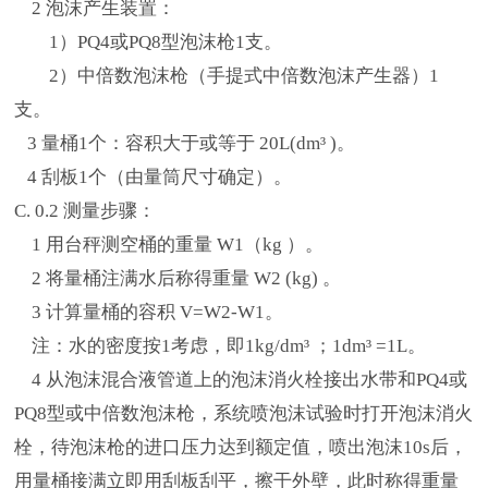
2 泡沫产生装置：
1）PQ4或PQ8型泡沫枪1支。
2）中倍数泡沫枪（手提式中倍数泡沫产生器）1
支。
3 量桶1个：容积大于或等于 20L(dm³ )。
4 刮板1个（由量筒尺寸确定）。
C. 0.2 测量步骤：
1 用台秤测空桶的重量 W1（kg ）。
2 将量桶注满水后称得重量 W2 (kg) 。
3 计算量桶的容积 V=W2-W1。
注：水的密度按1考虑，即1kg/dm³ ；1dm³ =1L。
4 从泡沫混合液管道上的泡沫消火栓接出水带和PQ4或
PQ8型或中倍数泡沫枪，系统喷泡沫试验时打开泡沫消火
栓，待泡沫枪的进口压力达到额定值，喷出泡沫10s后，
用量桶接满立即用刮板刮平，擦干外壁，此时称得重量